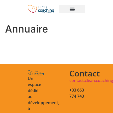
A propos du Clean coaching
Manuel de Clean Coaching
Annuaire
Contact
Un
contact.clean.coachi
espace
+33 663
dédié
774 743
au
développement,
à