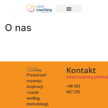
Metody Clean
„Przewodnik po Clean Coachingu”
O nas
Kontakt
Przestrzeń
clean.coaching.polsk
rozwoju,
+48 503
inspiracji
987 255
i nauki
według
metodologii